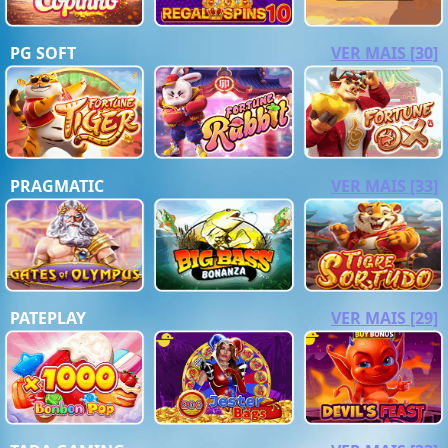
PG SOFT
VER MAIS [30]
PRAGMATIC
VER MAIS [33]
PATEPLAY
VER MAIS [29]