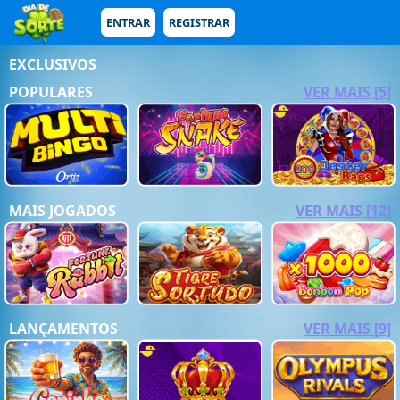
ENTRAR
REGISTRAR
EXCLUSIVOS
POPULARES
VER MAIS [5]
MAIS JOGADOS
VER MAIS [12]
LANÇAMENTOS
VER MAIS [9]